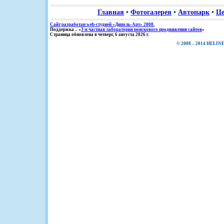
Главная
•
Фотогалерея
•
Автопарк
•
Ц
Сайт разработан web-студией «Диполь-Арт» 2008
,
Поддержка – «
3-я частная лаборатория поискового продвижения сайтов
»
Страница обновлена в четверг, 6 августа 2026 г.
© 2008 – 2014 HELINE,