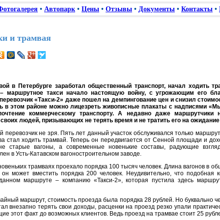
Фотогалерея
•
Автопарк
•
Цены
•
Отзывы
•
Документы
•
Контакты
•
и и трамвая
вой в Петербурге заработал общественный транспорт, начал ходить тр
 – маршрутное такси начало настоящую войну, с угрожающим его бл
перевозчик «Такси-2» даже пошел на демпингование цен и снизил стоимос
ерь в этом районе можно лицезреть живописные плакаты с надписями «
почтение коммерческому транспорту. А недавно даже маршрутчики 
своих людей, призывающих не терять время и не тратить его на ожидание
 перевозчик не зря. Пять лет данный участок обслуживался только маршрутн
ва стал ходить трамвай. Теперь он передвигается от Сенной площади и до
не старые вагоны, а современные новенькие составы, радующие взгляд
влен в Усть-Катавском вагоностроительном заводе.
новеньких трамваях проехало порядка 100 тысяч человек. Длина вагонов в о
з он может вместить порядка 200 человек. Неудивительно, что подобная 
анном маршруте – компанию «Такси-2», которая пустила здесь маршрутн
мвайный маршрут, стоимость проезда была порядка 28 рублей. Но буквально че
тал внезапно терять свои доходы, расценки на проезд резко упали практиче
ие этот факт до возможных клиентов. Ведь проезд на трамвае стоит 25 рубл