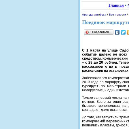
Главная
•
Аренда автобуса
/
Все новости
/
Поединок маршрутк
Поделиться…
С 1 марта на улице Садо
событие далеко не всех
средством. Коммерческий 
– с 28 до 20 рублей. Теп
пассажиров отдать пред
расположив на остановках 
Забеспокоился коммерческий
2013 года по маршруту сно
курсирует по магистрали 
белорусские, и один изгото
Только за первый месяц на 
метров. Всего за один ра
бывшего монополиста на д
совпадают даже остановки.
До того, как запустили тра
коммерческий перевозчик с
появились плакаты, доносящ