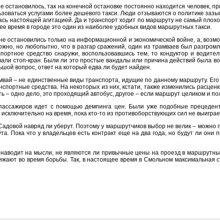
не остановилось, так на конечной остановке постоянно находится человек, 
ьзоваться услугами более дешевого такси. Люди отзываются о политике зазы
ась настоящей агитацией. Да и транспорт ходит по маршруту не самый плохо
ее время в городе это один из наиболее удобных видов маршрутных такси.
не остановились только на информационной и экономической войне, а, возм
ложно, но любопытно, что в разгар сражений, один из трамваев был разгро
портное средство снаружи, воспользовавшись тем, то кондуктор и водите
вали стоп-кран. Были ли это простые вандалы или причина действий была 
шой вопрос, ответ на который едва ли будет найден.
мвай – не единственные виды транспорта, идущие по данному маршруту. Его
нспортные средства. На некоторых из них, кстати, также изменились расценк
 – одно дело, это проходящий автобус, другое – если маршрут целиком и по
пассажиров идет с помощью демпинга цен. Были уже подобные прецедент
исключительно на время, пока кто-то из противоборствующих сил не выиграе
Садовой навряд ли уберут. Поэтому у маршрутчиков выбор не велик – можно 
а. Пока что у владельцев есть контракт еще на два года, но будут ли они 
наводит на мысли, не являются ли привычные цены на проезд в маршрутны
снижают во время борьбы. Так, в настоящее время в Смольном максимальная 