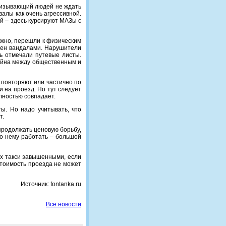
призывающий людей не ждать
валы как очень агрессивной.
й – здесь курсируют МАЗы с
ожно, перешли к физическим
млен вандалами. Нарушители
ль отмечали путевые листы.
война между общественным и
 повторяют или частично по
и на проезд. Но тут следует
лностью совпадает.
ы. Но надо учитывать, что
т.
продолжать ценовую борьбу,
по нему работать – большой
х такси завышенными, если
стоимость проезда не может
Источник: fontanka.ru
Все новости