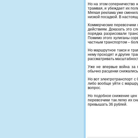
Но на этом соперничество 
трамвая, и убеждает их пол
Мягкая реклама уже сменил
низкой посадкой. В настоящ
Коммерческие перевозчики 
действиям. Доказать это с
порядка разрисовали транс
Помимо этого хулиганы сор
частным транспортом – боль
Но маршрутное такси и тра
нему проходят и другие тра
рассматривать масштабность
Уже не впервые война за 
обычно расценки снижались 
Но вот электротранспорт с 
либо вообще уйти с маршрут
вопрос.
Но подобное снижение цен 
перевозчики так легко их 
превышать 36 рублей.