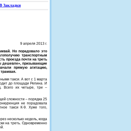
В Закладки
9 апреля 2013 г.
амвай. Но порадовало это
агополучию транспортным
ть проезда почти на треть
Мы дешевле», призывающие
начали прямую агитацию,
 трамвая.
ыми такси. А вот с 1 марта
ходит до площади Репина. И
. Всего их четыре, три –
бщей сложности – порядка 25
конкуренция не порадовала
ое такси К-9. Хуже того,
рез несколько недель, когда
ски на треть. Одновременно
ей.