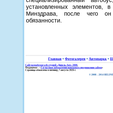
специализированный автобу
установленных элементов, 
Минздрава, после чего он
обязанности.
Главная
•
Фотогалерея
•
Автопаркк
•
Ц
Сайт разработан web-студией «Диполь-Арт» 2008
,
Поддержка – «
3-я частная лаборатория поискового продвижения сайтов
»
Страница обновлена в пятницу, 7 августа 2026 г.
© 2008 – 2014 HELINE,